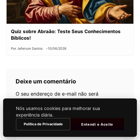
Quiz sobre Abraão: Teste Seus Conhecimentos
Bíblicos!
Por Jeferson Santos
10/06/2026
Deixe um comentário
O seu endereço de e-mail não será
publicado.
Campos obrigatórios são
Nós usamos cookies para melhorar sua
marcados com
*
experiência diária.
Comentário
*
Política de Privacidade
Entendi e Aceito