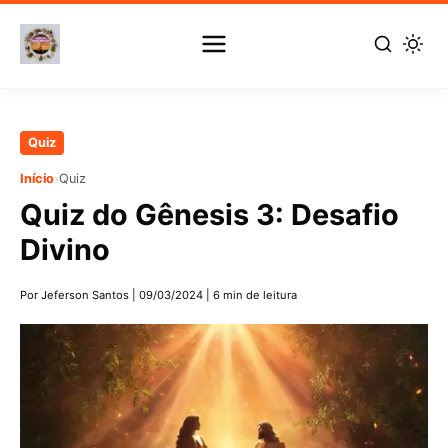
Pular
Quiz
para
›
Início
Quiz
o
Quiz do Gênesis 3: Desafio
conteúdo
principal
Divino
Por Jeferson Santos
|
09/03/2024
|
6 min de leitura