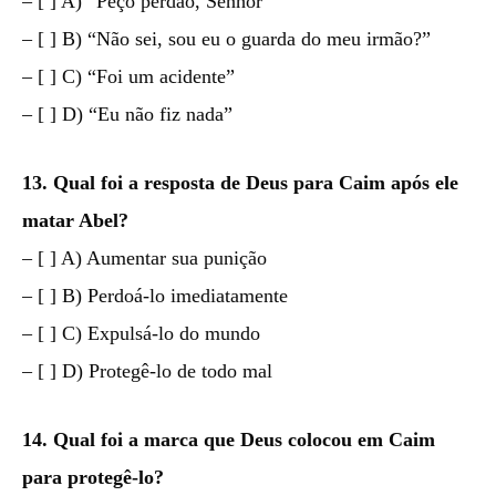
– [ ] A) “Peço perdão, Senhor”
– [ ] B) “Não sei, sou eu o guarda do meu irmão?”
– [ ] C) “Foi um acidente”
– [ ] D) “Eu não fiz nada”
13. Qual foi a resposta de Deus para Caim após ele
matar Abel?
– [ ] A) Aumentar sua punição
– [ ] B) Perdoá-lo imediatamente
– [ ] C) Expulsá-lo do mundo
– [ ] D) Protegê-lo de todo mal
14. Qual foi a marca que Deus colocou em Caim
para protegê-lo?