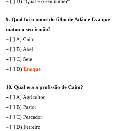
– [ ] D) “Qual é o seu nome?”
9. Qual foi o nome do filho de Adão e Eva que
matou o seu irmão?
– [ ] A) Caim
– [ ] B) Abel
– [ ] C) Sete
– [ ] D)
Enoque
10. Qual era a profissão de Caim?
– [ ] A) Agricultor
– [ ] B) Pastor
– [ ] C) Pescador
– [ ] D) Ferreiro