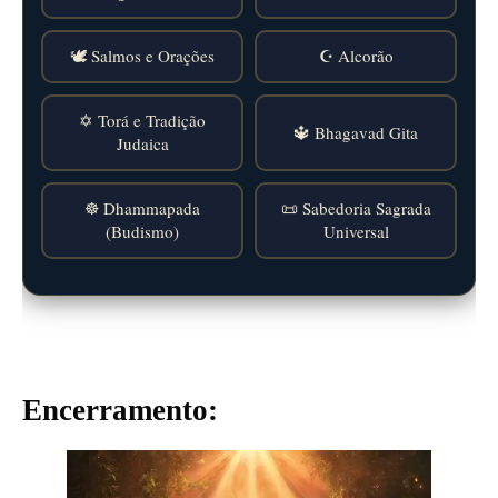
🕊️ Salmos e Orações
☪️ Alcorão
✡️ Torá e Tradição
🔱 Bhagavad Gita
Judaica
☸️ Dhammapada
📜 Sabedoria Sagrada
(Budismo)
Universal
Encerramento: