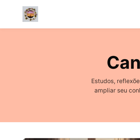
Pular
para
o
Can
conteúdo
principal
Estudos, reflexõe
ampliar seu con