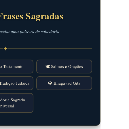
Frases Sagradas
eceba uma palavra de sabedoria
✦
o Testamento
🕊️ Salmos e Orações
Tradição Judaica
🔱 Bhagavad Gita
doria Sagrada
niversal