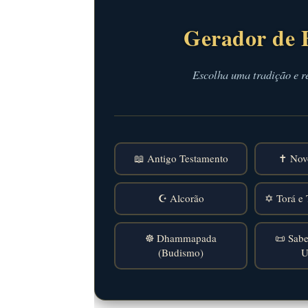
Gerador de 
Escolha uma tradição e r
📖 Antigo Testamento
✝️ Nov
☪️ Alcorão
✡️ Torá e 
☸️ Dhammapada
📜 Sabe
(Budismo)
U