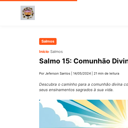
Pular
Salmos
para
›
Início
Salmos
o
Salmo 15: Comunhão Divi
conteúdo
principal
Por Jeferson Santos
|
14/05/2024
|
21 min de leitura
Descubra o caminho para a comunhão divina com
seus ensinamentos sagrados à sua vida.