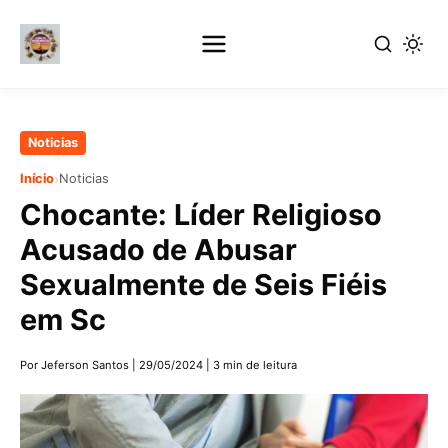
Pular
Noticias
para
›
Início
Noticias
o
Chocante: Líder Religioso
conteúdo
principal
Acusado de Abusar
Sexualmente de Seis Fiéis
em Sc
Por Jeferson Santos
|
29/05/2024
|
3 min de leitura