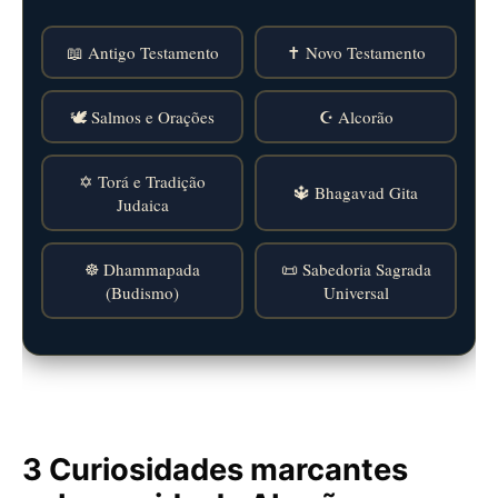
📖 Antigo Testamento
✝️ Novo Testamento
🕊️ Salmos e Orações
☪️ Alcorão
✡️ Torá e Tradição
🔱 Bhagavad Gita
Judaica
☸️ Dhammapada
📜 Sabedoria Sagrada
(Budismo)
Universal
3 Curiosidades marcantes