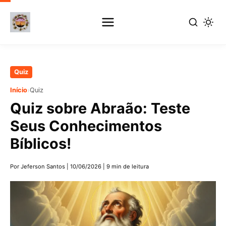
Pular
Quiz
para
›
Início
Quiz
o
Quiz sobre Abraão: Teste
conteúdo
principal
Seus Conhecimentos
Bíblicos!
Por Jeferson Santos
|
10/06/2026
|
9 min de leitura