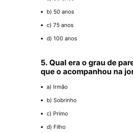
b) 50 anos
c) 75 anos
d) 100 anos
5. Qual era o grau de pa
que o acompanhou na jo
a) Irmão
b) Sobrinho
c) Primo
d) Filho