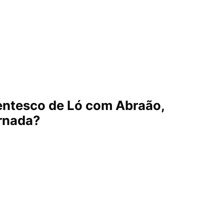
rentesco de Ló com Abraão,
rnada?