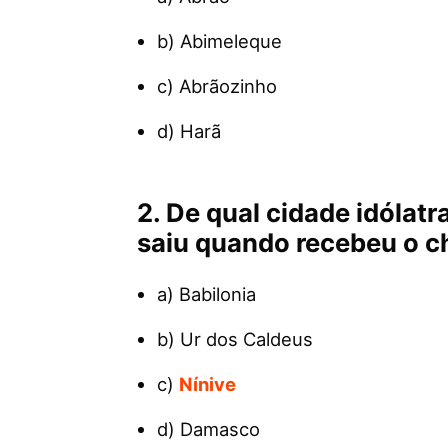
b) Abimeleque
c) Abrãozinho
d) Harã
2. De qual cidade idólat
saiu quando recebeu o c
a) Babilonia
b) Ur dos Caldeus
c)
Nínive
d) Damasco