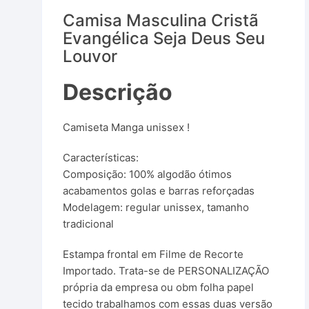
Diversos
Camisa Masculina Cristã
Evangélica Seja Deus Seu
Livros Digitais
Louvor
Livros Físicos
Descrição
Livros Infantis
Camiseta Manga unissex !
Produtos Físicos
Características:
Composição: 100% algodão ótimos
acabamentos golas e barras reforçadas
Modelagem: regular unissex, tamanho
tradicional
Estampa frontal em Filme de Recorte
Importado. Trata-se de PERSONALIZAÇÃO
própria da empresa ou obm folha papel
tecido trabalhamos com essas duas versão