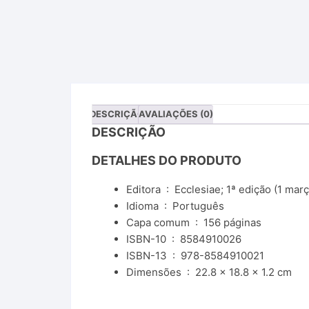
DESCRIÇÃO
AVALIAÇÕES (0)
DESCRIÇÃO
DETALHES DO PRODUTO
Editora ‏ : ‎
Ecclesiae; 1ª edição (1 mar
Idioma ‏ : ‎
Português
Capa comum ‏ : ‎
156 páginas
ISBN-10 ‏ : ‎
8584910026
ISBN-13 ‏ : ‎
978-8584910021
Dimensões ‏ : ‎
22.8 x 18.8 x 1.2 cm