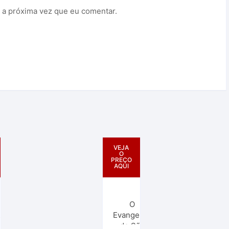
 a próxima vez que eu comentar.
VEJA
O
PREÇO
AQUI
O
l
Evangelho
de São