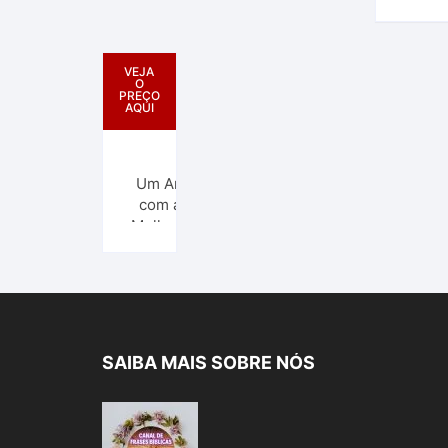
Deus |
Lucian
Subirá
VEJA
O
PREÇO
AQUI
Um Ano
com as
Mulheres
da Bíblia –
365
Meditações
Diárias
SAIBA MAIS SOBRE NÓS