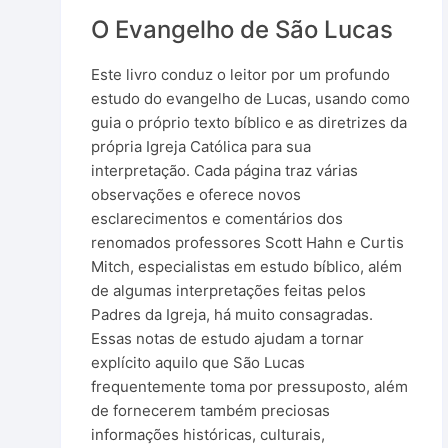
Diversos
O Evangelho de São Lucas
Livros Digitais
Este livro conduz o leitor por um profundo
estudo do evangelho de Lucas, usando como
Livros Físicos
guia o próprio texto bíblico e as diretrizes da
própria Igreja Católica para sua
Livros Infantis
interpretação. Cada página traz várias
observações e oferece novos
Produtos Físicos
esclarecimentos e comentários dos
renomados professores Scott Hahn e Curtis
Mitch, especialistas em estudo bíblico, além
de algumas interpretações feitas pelos
Padres da Igreja, há muito consagradas.
Essas notas de estudo ajudam a tornar
explícito aquilo que São Lucas
frequentemente toma por pressuposto, além
de fornecerem também preciosas
informações históricas, culturais,