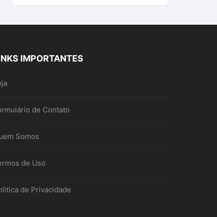
INKS IMPORTANTES
oja
ormulário de Contato
uem Somos
ermos de Uso
litica de Privacidade