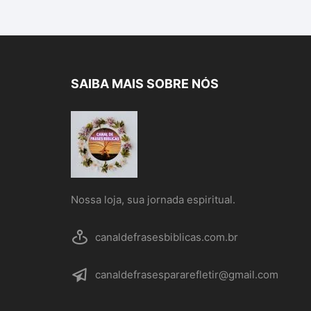
SAIBA MAIS SOBRE NÓS
Nossa loja, sua jornada espiritual.
canaldefrasesbiblicas.com.br
canaldefrasespararefletir@gmail.com