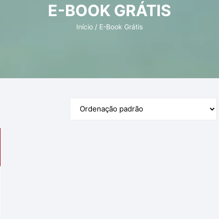
E-BOOK GRÁTIS
Diversos
Início
/ E-Book Grátis
Livros Digitais
Livros Físicos
Livros Infantis
Produtos Físicos