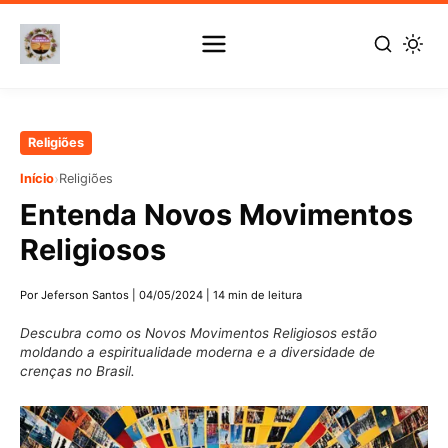
Pular
Religiões
para
›
Início
Religiões
o
Entenda Novos Movimentos
conteúdo
principal
Religiosos
Por Jeferson Santos
|
04/05/2024
|
14 min de leitura
Descubra como os Novos Movimentos Religiosos estão
moldando a espiritualidade moderna e a diversidade de
crenças no Brasil.