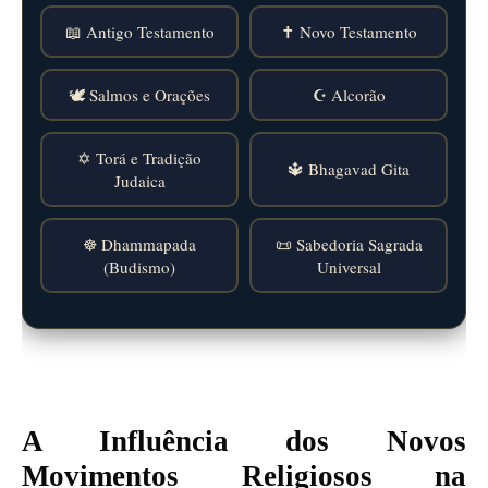
📖 Antigo Testamento
✝️ Novo Testamento
🕊️ Salmos e Orações
☪️ Alcorão
✡️ Torá e Tradição
🔱 Bhagavad Gita
Judaica
☸️ Dhammapada
📜 Sabedoria Sagrada
(Budismo)
Universal
A Influência dos Novos
Movimentos Religiosos na