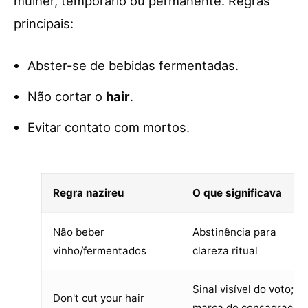
mulher, temporário ou permanente. Regras
principais:
Abster-se de bebidas fermentadas.
Não cortar o
hair
.
Evitar contato com mortos.
Regra nazireu
O que significava
Não beber
Abstinência para
vinho/fermentados
clareza ritual
Sinal visível do voto;
Don't cut your hair
marca de consagração