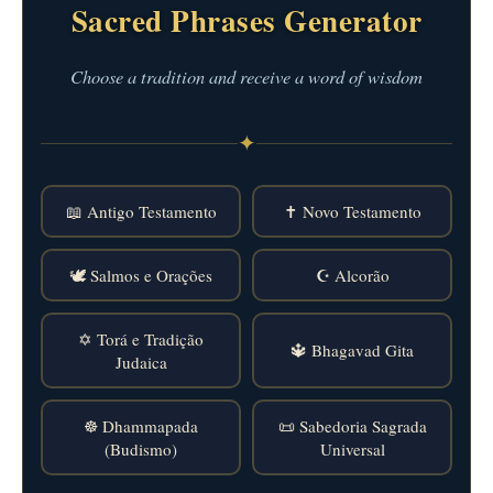
Sacred Phrases Generator
Choose a tradition and receive a word of wisdom
✦
📖 Antigo Testamento
✝️ Novo Testamento
🕊️ Salmos e Orações
☪️ Alcorão
✡️ Torá e Tradição
🔱 Bhagavad Gita
Judaica
☸️ Dhammapada
📜 Sabedoria Sagrada
(Budismo)
Universal