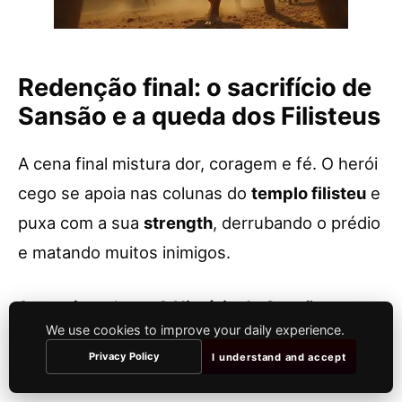
Redenção final: o sacrifício de
Sansão e a queda dos Filisteus
A cena final mistura dor, coragem e fé. O herói
cego se apoia nas colunas do
templo filisteu
e
puxa com a sua
strength
, derrubando o prédio
e matando muitos inimigos.
Se você conhece
A História de Sansão e
We use cookies to improve your daily experience.
Dalila
, lembra que esse fim é o ponto alto de
Privacy Policy
I understand and accept
traição, prisão e recuperação da missão.