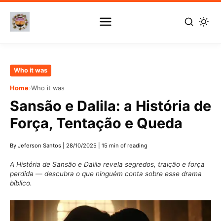
Skip
Who it was
to
›
Home
Who it was
main
Sansão e Dalila: a História de
content
Força, Tentação e Queda
By Jeferson Santos
|
28/10/2025
|
15 min of reading
A História de Sansão e Dalila revela segredos, traição e força
perdida — descubra o que ninguém conta sobre esse drama
bíblico.