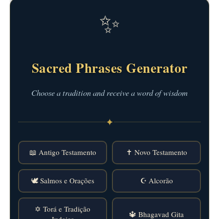
✨
Sacred Phrases Generator
Choose a tradition and receive a word of wisdom
✦
📖 Antigo Testamento
✝️ Novo Testamento
🕊️ Salmos e Orações
☪️ Alcorão
✡️ Torá e Tradição
🔱 Bhagavad Gita