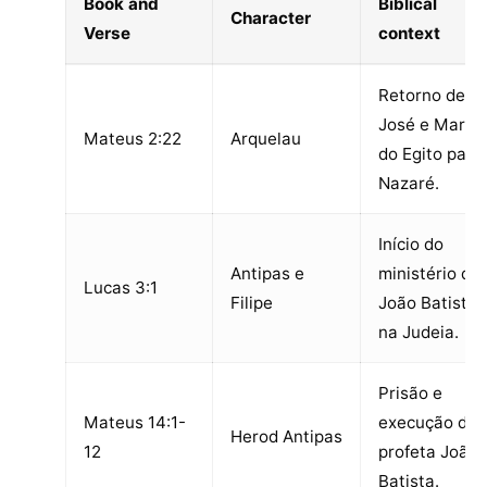
Book and
Biblical
Character
Verse
context
Retorno de
José e Maria
Mateus 2:22
Arquelau
do Egito para
Nazaré.
Início do
Antipas e
ministério de
Lucas 3:1
Filipe
João Batista
na Judeia.
Prisão e
Mateus 14:1-
execução do
Herod Antipas
12
profeta João
Batista.