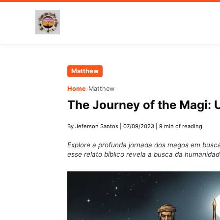
Skip
Matthew
to
›
Home
Matthew
main
The Journey of the Magi:
content
By Jeferson Santos
|
07/09/2023
|
9 min of reading
Explore a profunda jornada dos magos em busc
esse relato bíblico revela a busca da humanidade