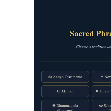
Sacred Phr
Choose a tradition a
📖 Antigo Testamento
✝️ Nov
☪️ Alcorão
✡️ Torá e 
☸️ Dhammapada
📜 Sabe
(Budismo)
U