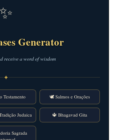
✨
ases Generator
nd receive a word of wisdom
✦
o Testamento
🕊️ Salmos e Orações
Tradição Judaica
🔱 Bhagavad Gita
doria Sagrada
niversal