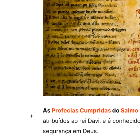
As
Profecias Cumpridas
do
Salmo 
+
atribuídos ao rei Davi, e é conhec
segurança em Deus.