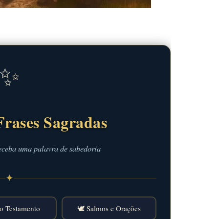
✨
Frases Sagradas
eceba uma palavra de sabedoria
✦
o Testamento
🕊️ Salmos e Orações