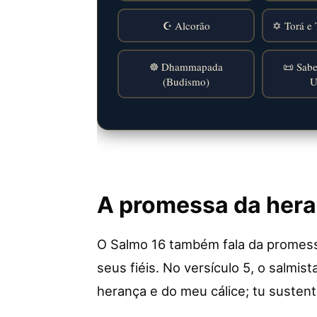
☪️ Alcorão
✡️ Torá e 
☸️ Dhammapada
📜 Sabe
(Budismo)
U
A promessa da hera
O Salmo 16 também fala da promess
seus fiéis. No versículo 5, o salmis
herança e do meu cálice; tu sustent