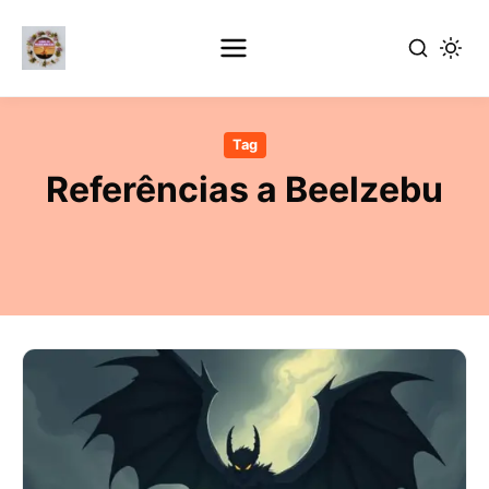
Pular
para
Tag
o
Referências a Beelzebu
conteúdo
principal