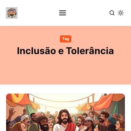
Pular
para
Tag
o
Inclusão e Tolerância
conteúdo
principal