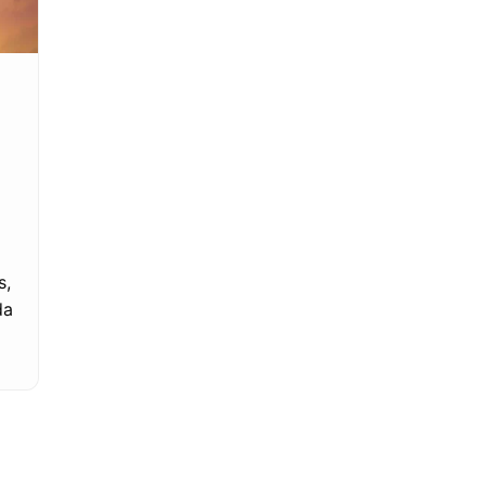
s,
da