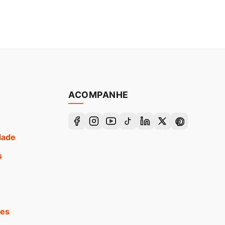
ACOMPANHE
idade
s
ões