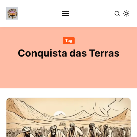
Pular
para
Tag
o
Conquista das Terras
conteúdo
principal