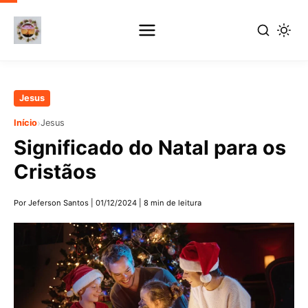
Pular
Jesus
para
›
Início
Jesus
o
Significado do Natal para os
conteúdo
principal
Cristãos
Por Jeferson Santos
|
01/12/2024
|
8 min de leitura