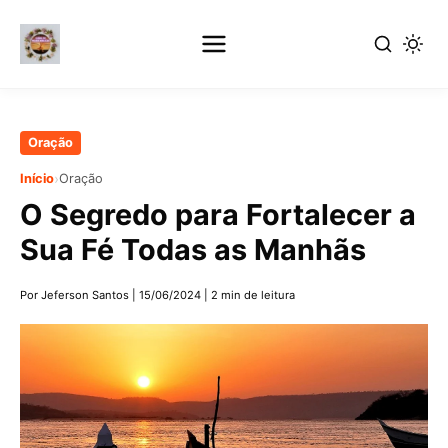
Pular
Oração
para
›
Início
Oração
o
O Segredo para Fortalecer a
conteúdo
principal
Sua Fé Todas as Manhãs
Por Jeferson Santos
|
15/06/2024
|
2 min de leitura