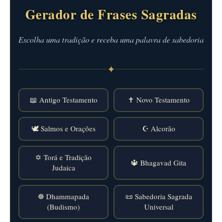
Gerador de Frases Sagradas
Escolha uma tradição e receba uma palavra de sabedoria
✦
📖 Antigo Testamento
✝️ Novo Testamento
🕊️ Salmos e Orações
☪️ Alcorão
✡️ Torá e Tradição
🔱 Bhagavad Gita
Judaica
☸️ Dhammapada
📜 Sabedoria Sagrada
(Budismo)
Universal