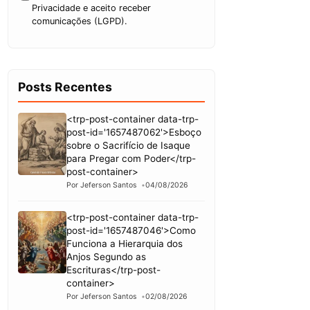
Privacidade e aceito receber
comunicações (LGPD).
Posts Recentes
<trp-post-container data-trp-
post-id='1657487062'>Esboço
sobre o Sacrifício de Isaque
para Pregar com Poder</trp-
post-container>
Por Jeferson Santos
04/08/2026
<trp-post-container data-trp-
post-id='1657487046'>Como
Funciona a Hierarquia dos
Anjos Segundo as
Escrituras</trp-post-
container>
Por Jeferson Santos
02/08/2026