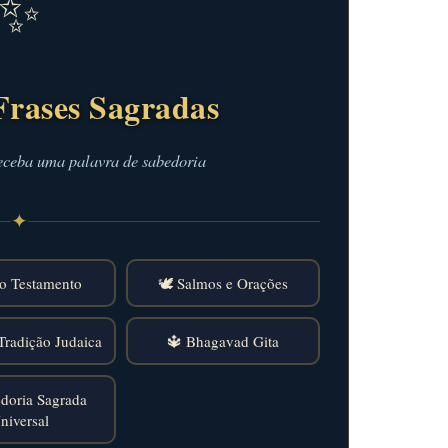
✨
Frases Sagradas
eceba uma palavra de sabedoria
✦
o Testamento
🕊️ Salmos e Orações
Tradição Judaica
🔱 Bhagavad Gita
doria Sagrada
niversal