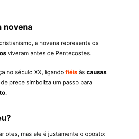
da novena
cristianismo, a novena representa os
los
viveram antes de Pentecostes.
ça no século XX, ligando
fiéis
às
causas
de prece simboliza um passo para
to
.
eu?
riotes, mas ele é justamente o oposto: