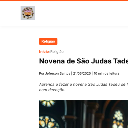
Pular
Religião
para
›
Início
Religião
o
Novena de São Judas Tade
conteúdo
principal
Por Jeferson Santos
|
21/06/2025
|
10 min de leitura
Aprenda a fazer a novena São Judas Tadeu de f
com devoção.