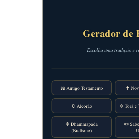
Gerador de 
Escolha uma tradição e r
📖 Antigo Testamento
✝️ Nov
☪️ Alcorão
✡️ Torá e 
☸️ Dhammapada
📜 Sabe
(Budismo)
U