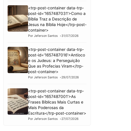
<trp-post-container data-trp-
post-id='1657487031'>Como a
Bíblia Traz a Descrição de
Jesus na Bíblia Hoje</trp-post-
container>
Por Jeferson Santos
31/07/2026
<trp-post-container data-trp-
post-id='1657487016'>Antíoco
e os Judeus: a Perseguição
Que as Profecias Viram</trp-
post-container>
Por Jeferson Santos
29/07/2026
<trp-post-container data-trp-
post-id='1657487001'>As
Frases Bíblicas Mais Curtas e
Mais Poderosas da
Escritura</trp-post-container>
Por Jeferson Santos
27/07/2026