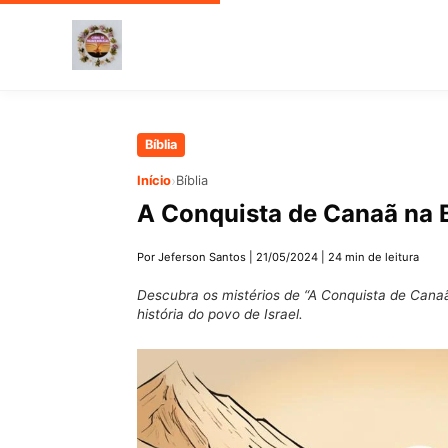
Pular
Bíblia
para
›
Início
Bíblia
o
A Conquista de Canaã na B
conteúdo
principal
Por Jeferson Santos
|
21/05/2024
|
24 min de leitura
Descubra os mistérios de “A Conquista de Canaã
história do povo de Israel.