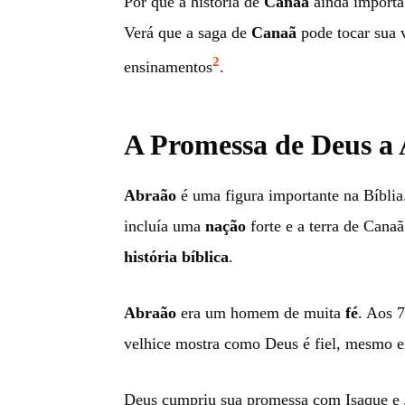
Por que a história de
Canaã
ainda importa?
Verá que a saga de
Canaã
pode tocar sua 
2
ensinamentos
.
A Promessa de Deus a
Abraão
é uma figura importante na Bíblia
incluía uma
nação
forte e a terra de Can
história bíblica
.
Abraão
era um homem de muita
fé
. Aos 
velhice mostra como Deus é fiel, mesmo 
Deus cumpriu sua promessa com Isaque e J