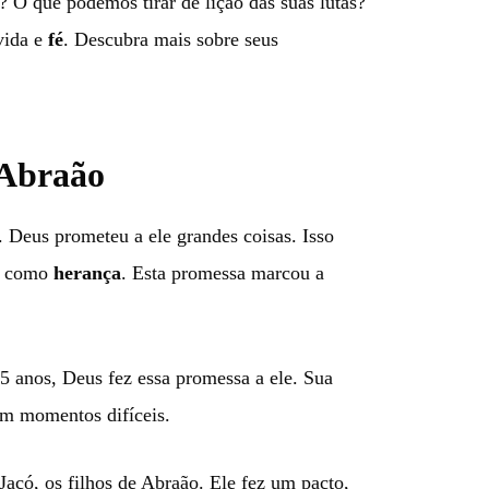
 O que podemos tirar de lição das suas lutas?
vida e
fé
. Descubra mais sobre seus
 Abraão
. Deus prometeu a ele grandes coisas. Isso
aã como
herança
. Esta promessa marcou a
75 anos, Deus fez essa promessa a ele. Sua
em momentos difíceis.
acó, os filhos de Abraão. Ele fez um pacto,