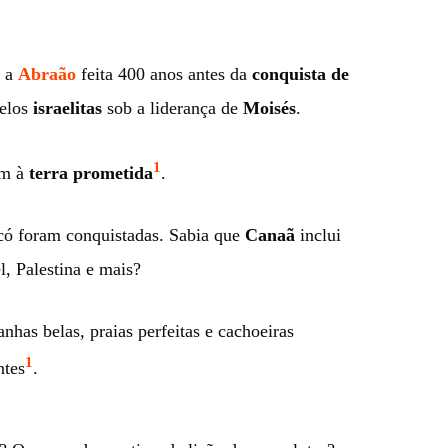
a
Abraão
feita 400 anos antes da
conquista de
pelos
israelitas
sob a liderança de
Moisés
.
1
em à
terra prometida
.
ó foram conquistadas. Sabia que
Canaã
inclui
l, Palestina e mais?
nhas belas, praias perfeitas e cachoeiras
1
ntes
.