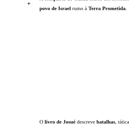
+
povo de Israel
rumo à
Terra Prometida
.
O
livro de Josué
descreve
batalhas
, táti