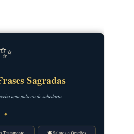
✨
Frases Sagradas
eceba uma palavra de sabedoria
✦
o Testamento
🕊️ Salmos e Orações