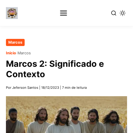
Pular
Marcos
para
›
Início
Marcos
o
Marcos 2: Significado e
conteúdo
principal
Contexto
Por Jeferson Santos
|
18/12/2023
|
7 min de leitura