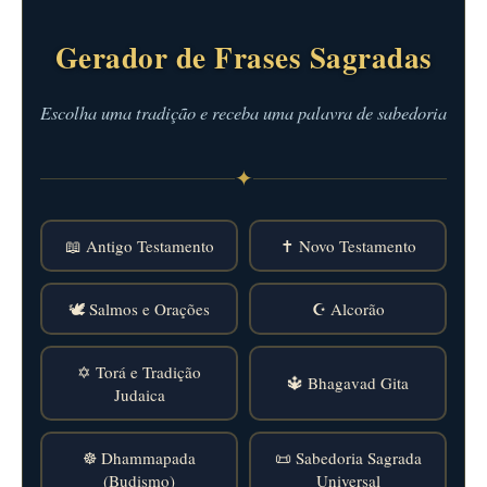
Gerador de Frases Sagradas
Escolha uma tradição e receba uma palavra de sabedoria
✦
📖 Antigo Testamento
✝️ Novo Testamento
🕊️ Salmos e Orações
☪️ Alcorão
✡️ Torá e Tradição
🔱 Bhagavad Gita
Judaica
☸️ Dhammapada
📜 Sabedoria Sagrada
(Budismo)
Universal