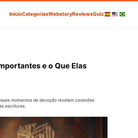
Início
Categorias
Webstory
Reviews
Quiz
Importantes e o Que Elas
mo esses momentos de devoção revelam conexões
s escrituras.