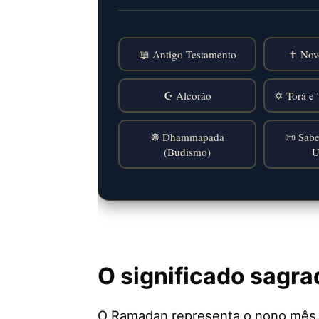
📖 Antigo Testamento
✝️ Nov
☪️ Alcorão
✡️ Torá e 
☸️ Dhammapada
📜 Sabe
(Budismo)
U
O significado sagr
O Ramadan representa o nono mês d