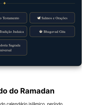
✦
o Testamento
🕊️ Salmos e Orações
Tradição Judaica
🔱 Bhagavad Gita
doria Sagrada
niversal
ado do Ramadan
o calendário islâmico, período