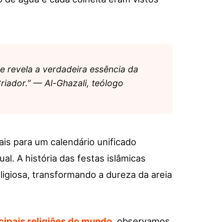
e revela a verdadeira essência da
iador.” — Al-Ghazali, teólogo
bais para um calendário unificado
al. A história das festas islâmicas
eligiosa, transformando a dureza da areia
cipais religiões do mundo
, observamos