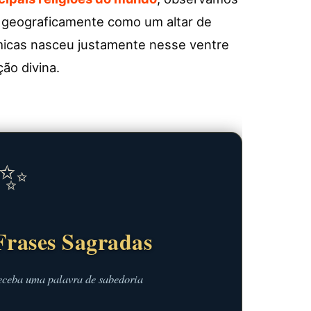
a geograficamente como um altar de
lâmicas nasceu justamente nesse ventre
ção divina.
✨
Frases Sagradas
eceba uma palavra de sabedoria