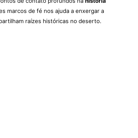
ontos de contato profundos na
história
es marcos de fé nos ajuda a enxergar a
artilham raízes históricas no deserto.