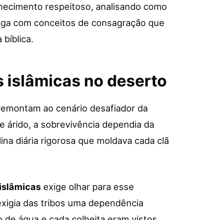
hecimento respeitoso, analisando como
loga com conceitos de consagração que
bíblica.
s islâmicas no deserto
 remontam ao cenário desafiador da
e árido, a sobrevivência dependia da
ina diária rigorosa que moldava cada clã
 islâmicas
exige olhar para esse
xigia das tribos uma dependência
o de água e cada colheita eram vistos