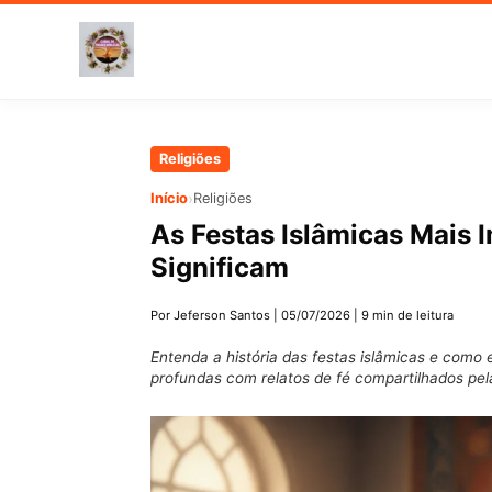
Pular
Religiões
para
›
Início
Religiões
o
As Festas Islâmicas Mais 
conteúdo
Significam
principal
Por Jeferson Santos
|
05/07/2026
|
9 min de leitura
Entenda a história das festas islâmicas e co
profundas com relatos de fé compartilhados pela