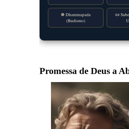
☸️ Dhammapada
📜 Sabe
(Budismo)
U
Promessa de Deus a A