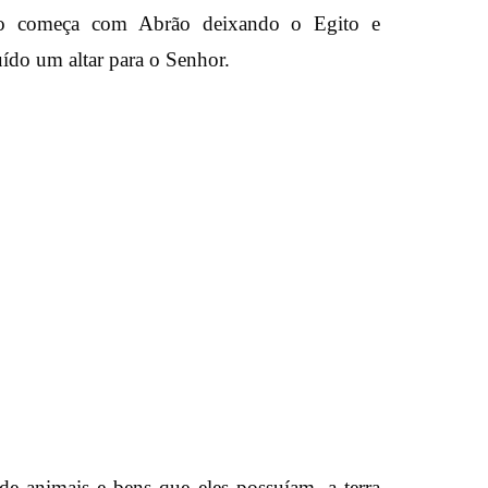
ulo começa com Abrão deixando o Egito e
uído um altar para o Senhor.
e animais e bens que eles possuíam, a terra