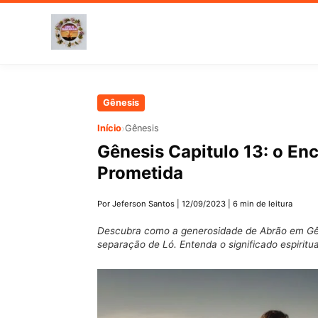
Pular
Gênesis
para
›
Início
Gênesis
o
Gênesis Capitulo 13: o En
conteúdo
Prometida
principal
Por Jeferson Santos
|
12/09/2023
|
6 min de leitura
Descubra como a generosidade de Abrão em Gên
separação de Ló. Entenda o significado espirit