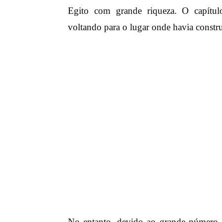
Egito com grande riqueza. O capít
voltando para o lugar onde havia constr
No entanto, devido ao grande número d