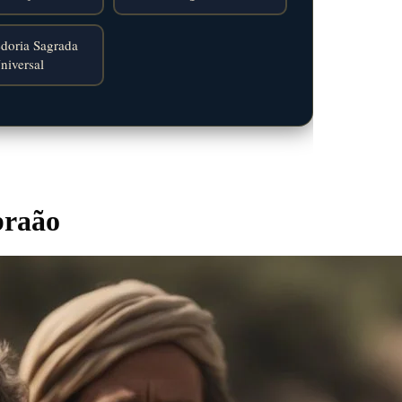
doria Sagrada
niversal
braão