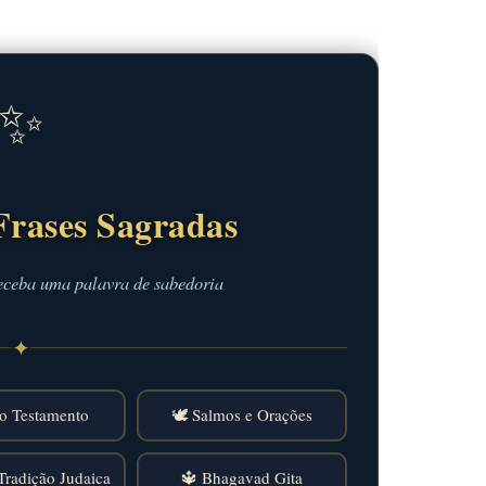
✨
Frases Sagradas
eceba uma palavra de sabedoria
✦
o Testamento
🕊️ Salmos e Orações
Tradição Judaica
🔱 Bhagavad Gita