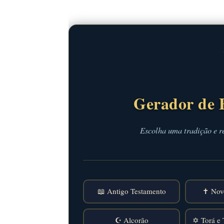
Gerador de 
Escolha uma tradição e r
📖 Antigo Testamento
✝️ Nov
☪️ Alcorão
✡️ Torá e 