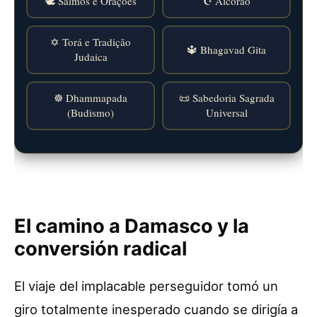
🕊️ Salmos e Orações
☪️ Alcorão
✡️ Torá e Tradição
🔱 Bhagavad Gita
Judaica
☸️ Dhammapada
📜 Sabedoria Sagrada
(Budismo)
Universal
El camino a Damasco y la
conversión radical
El viaje del implacable perseguidor tomó un
giro totalmente inesperado cuando se dirigía a