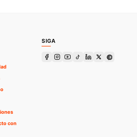
SIGA
dad
s
so
ciones
cto con