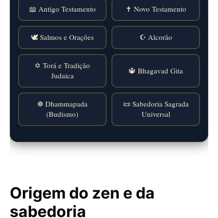
📖 Antigo Testamento
✝️ Novo Testamento
🕊️ Salmos e Orações
☪️ Alcorão
✡️ Torá e Tradição
🔱 Bhagavad Gita
Judaica
☸️ Dhammapada
📜 Sabedoria Sagrada
(Budismo)
Universal
Origem do zen e da
sabedoria