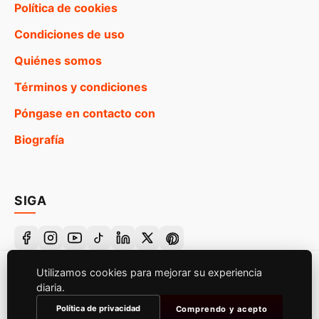
Política de cookies
Condiciones de uso
Quiénes somos
Términos y condiciones
Póngase en contacto con
Biografía
SIGA
Utilizamos cookies para mejorar su experiencia
2026 Canal de Frases Bíblicas. Todos los derechos
diaria.
reservados.
Política de privacidad
Comprendo y acepto
Diseñado para jugadores que buscan señal, no ruido.