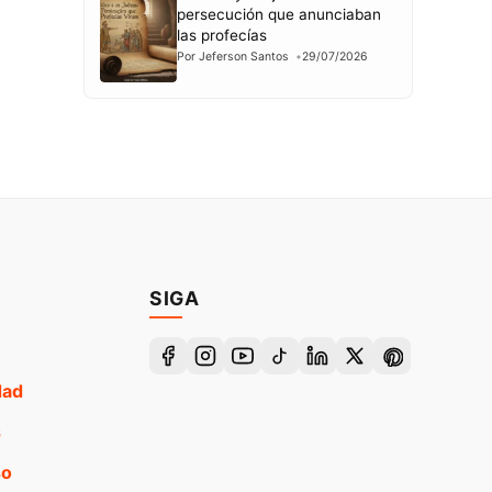
persecución que anunciaban
las profecías
Por Jeferson Santos
29/07/2026
SIGA
dad
s
so