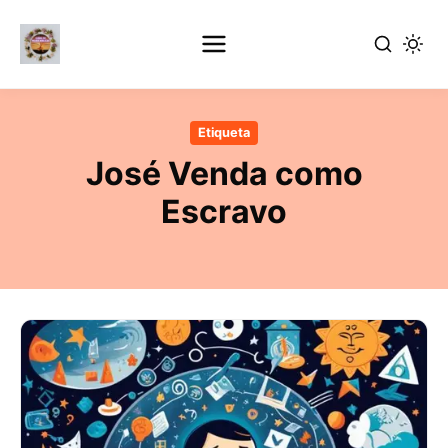
Ir
al
Etiqueta
contenido
José Venda como
principal
Escravo