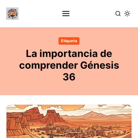
Ir
al
Etiqueta
contenido
La importancia de
principal
comprender Génesis
36