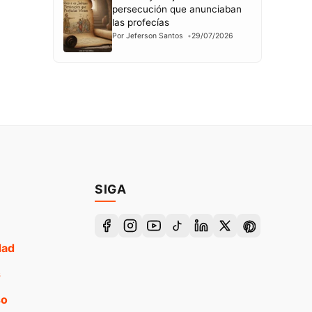
persecución que anunciaban
las profecías
Por Jeferson Santos
29/07/2026
SIGA
dad
s
so