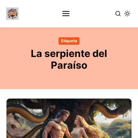
Ir
al
Etiqueta
contenido
La serpiente del
principal
Paraíso