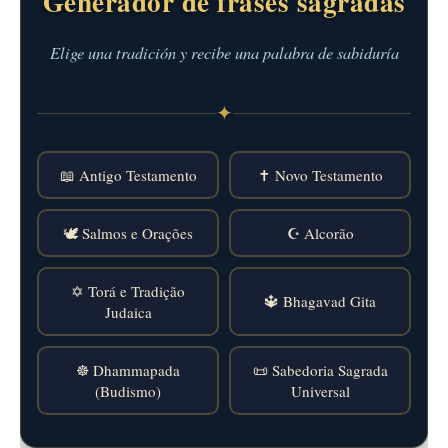
Generador de frases sagradas
Elige una tradición y recibe una palabra de sabiduría
✦
📖 Antigo Testamento
✝️ Novo Testamento
🕊️ Salmos e Orações
☪️ Alcorão
✡️ Torá e Tradição
🔱 Bhagavad Gita
Judaica
☸️ Dhammapada
📜 Sabedoria Sagrada
(Budismo)
Universal