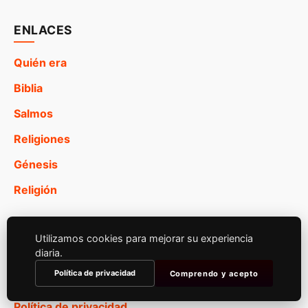
ENLACES
Quién era
Biblia
Salmos
Religiones
Génesis
Religión
Utilizamos cookies para mejorar su experiencia
PÁGINA WEB
diaria.
Política de privacidad
Comprendo y acepto
Inicio
Política de privacidad