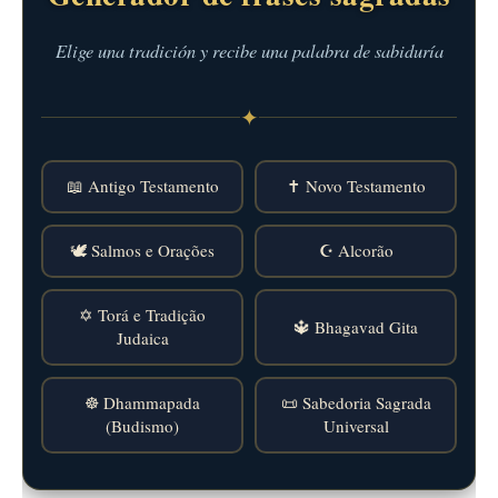
Elige una tradición y recibe una palabra de sabiduría
✦
📖 Antigo Testamento
✝️ Novo Testamento
🕊️ Salmos e Orações
☪️ Alcorão
✡️ Torá e Tradição
🔱 Bhagavad Gita
Judaica
☸️ Dhammapada
📜 Sabedoria Sagrada
(Budismo)
Universal