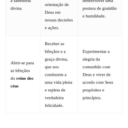
a sabedoria
desenvolver uma
orientação de
divina
postura de gratidão
Deus em
e humildade.
nossas decisões
e ações.
Receber as
bênçãos e a
Experimentar a
graça divina,
alegria da
Abrir-se para
que nos
comunhão com
as bênçãos
conduzem a
Deus e viver de
do
reino dos
uma vida plena
acordo com Seus
céus
e repleta de
propósitos e
verdadeira
princípios.
felicidade.