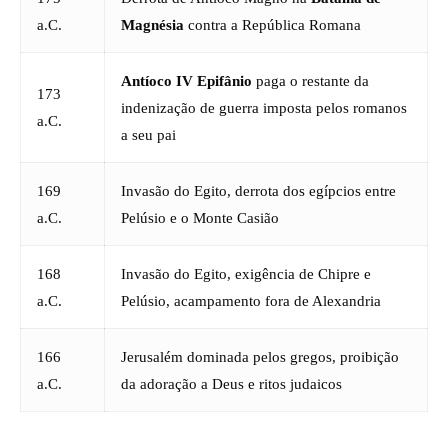
a.C.
Magnésia
contra a República Romana
Antíoco IV Epifânio
paga o restante da
173
indenização de guerra imposta pelos romanos
a.C.
a seu pai
169
Invasão do Egito, derrota dos egípcios entre
a.C.
Pelúsio e o Monte Casião
168
Invasão do Egito, exigência de Chipre e
a.C.
Pelúsio, acampamento fora de Alexandria
166
Jerusalém dominada pelos gregos, proibição
a.C.
da adoração a Deus e ritos judaicos