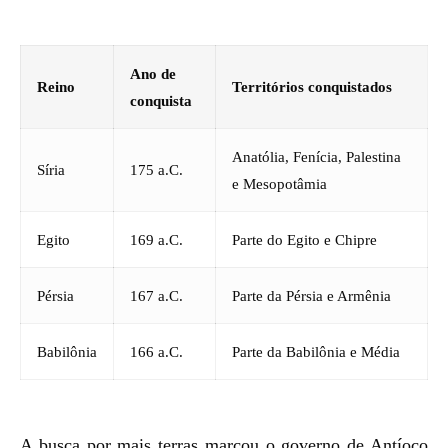
Ano de
Reino
Territórios conquistados
conquista
Anatólia, Fenícia, Palestina
Síria
175 a.C.
e Mesopotâmia
Egito
169 a.C.
Parte do Egito e Chipre
Pérsia
167 a.C.
Parte da Pérsia e Armênia
Babilônia
166 a.C.
Parte da Babilônia e Média
A busca por mais terras marcou o governo de Antíoco