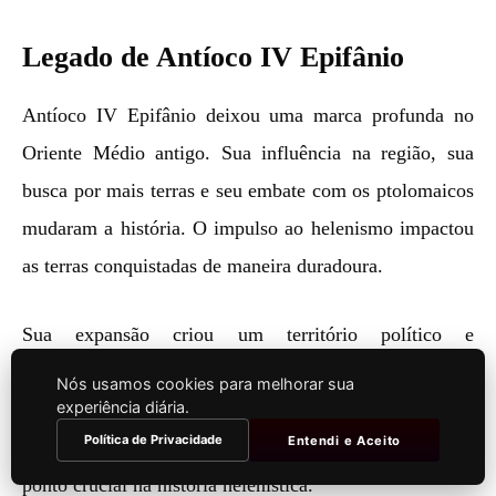
Legado de Antíoco IV Epifânio
Antíoco IV Epifânio deixou uma marca profunda no
Oriente Médio antigo. Sua influência na região, sua
busca por mais terras e seu embate com os ptolomaicos
mudaram a história. O impulso ao helenismo impactou
as terras conquistadas de maneira duradoura.
Sua expansão criou um território político e
culturalmente diversificado. Ele promovia a cultura
Nós usamos cookies para melhorar sua
experiência diária.
grega, misturando-a com tradições locais. Isso deixou
Política de Privacidade
Entendi e Aceito
uma herança marcante na região, sendo seu reinado um
ponto crucial na história helenística.