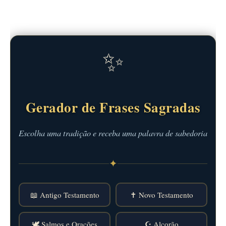
✨
Gerador de Frases Sagradas
Escolha uma tradição e receba uma palavra de sabedoria
✦
📖 Antigo Testamento
✝️ Novo Testamento
🕊️ Salmos e Orações
☪️ Alcorão