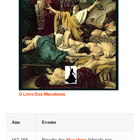
O Livro Dos Macabeus
Ano
Evento
167-166
Revolta dos
Macabeus
liderada por