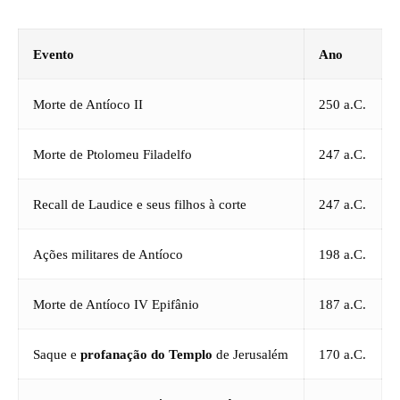
Evento
Ano
Morte de Antíoco II
250 a.C.
Morte de Ptolomeu Filadelfo
247 a.C.
Recall de Laudice e seus filhos à corte
247 a.C.
Ações militares de Antíoco
198 a.C.
Morte de Antíoco IV Epifânio
187 a.C.
Saque e
profanação do Templo
de Jerusalém
170 a.C.