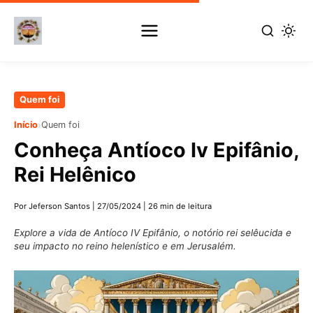
Pular
Quem foi
para
›
Início
Quem foi
o
Conheça Antíoco Iv Epifânio,
conteúdo
principal
Rei Helênico
Por Jeferson Santos
|
27/05/2024
|
26 min de leitura
Explore a vida de Antíoco IV Epifânio, o notório rei selêucida e
seu impacto no reino helenístico e em Jerusalém.