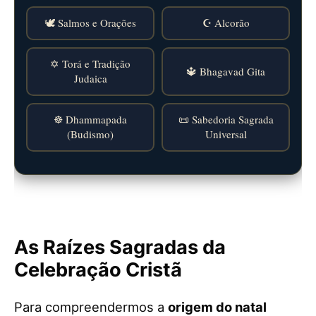
🕊️ Salmos e Orações
☪️ Alcorão
✡️ Torá e Tradição
🔱 Bhagavad Gita
Judaica
☸️ Dhammapada
📜 Sabedoria Sagrada
(Budismo)
Universal
As Raízes Sagradas da
Celebração Cristã
Para compreendermos a
origem do natal