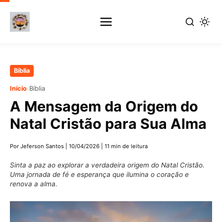
Pular
Bíblia
para
›
Início
Bíblia
o
A Mensagem da Origem do
conteúdo
principal
Natal Cristão para Sua Alma
Por Jeferson Santos
|
10/04/2026
|
11 min de leitura
Sinta a paz ao explorar a verdadeira origem do Natal Cristão.
Uma jornada de fé e esperança que ilumina o coração e
renova a alma.