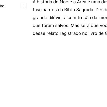
A história de Noé e a Arca é uma d
lo:
+
fascinantes da Bíblia Sagrada. Desde
grande dilúvio, a construção da im
que foram salvos. Mas será que vo
desse relato registrado no livro de