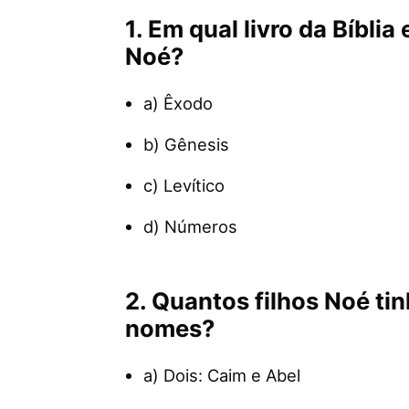
1. Em qual livro da Bíblia
Noé?
a) Êxodo
b) Gênesis
c) Levítico
d) Números
2. Quantos filhos Noé ti
nomes?
a) Dois: Caim e Abel