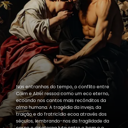
Nas entranhas do tempo, o conflito entre
Caim e Abel ressoa como um eco eterno,
ecoando nos cantos mais recônditos da
alma humana. A tragédia da inveja, da
traição e do fratricídio ecoa através dos
séculos, lembrando-nos da fragilidade da
carne e da eterna luta entre o bem e o